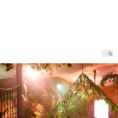
Живая музыка
Водопады
Качели гиганты
Семиметровая планета
Катание на лодках